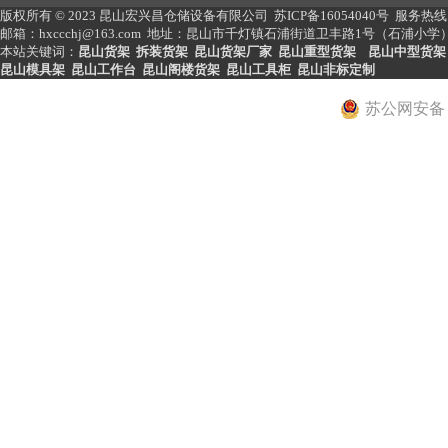
版权所有 © 2023 昆山宏兴昌仓储设备有限公司
苏ICP备16054040号
服务热线： 
邮箱：hxccchj@163.com 地址：昆山市千灯镇石浦街道卫丰路1号（石浦小学） 网址：ht
本站关键词：
昆山货架
拆装货架
昆山货架厂家
昆山重型货架
昆山中型货架
昆山模具架
昆山工作台
昆山阁楼货架
昆山工具柜
昆山非标定制
苏公网安备 32