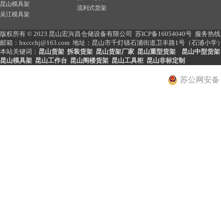
昆山模具架
流利式货架
吴江模具架
版权所有 © 2023 昆山宏兴昌仓储设备有限公司
苏ICP备16054040号
服务热线： 
邮箱：hxccchj@163.com 地址：昆山市千灯镇石浦街道卫丰路1号（石浦小学） 网址：ht
本站关键词：
昆山货架
拆装货架
昆山货架厂家
昆山重型货架
昆山中型货架
昆山模具架
昆山工作台
昆山阁楼货架
昆山工具柜
昆山非标定制
苏公网安备 32