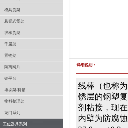
模具货架
悬臂式货架
线棒货架
千层架
置物架
详细说明：
隔离网片
钢平台
线棒（也称为
堆垛架/料箱
锈层的钢塑复
物料整理架
剂粘接，现在
龙门系列
内壁为防腐蚀
工位器具系列