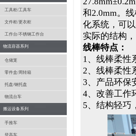
27.8mm±0.
工具柜/工具车
和2.0mm
化系统，可以
文件柜/更衣柜
实际的结构，
工作台/不锈钢工作台
线棒特点：
物流容器系列
1、线棒柔性
仓储笼
2、线棒柔性
零件盒/周转箱
3、产品环保
托盘/钢托盘
4、改善工作
物流台车
5、结构轻巧
搬运设备系列
手推车
登高车