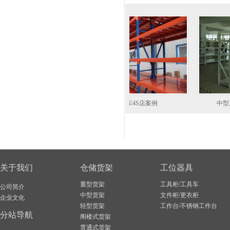
装现场案例
某汽车4S店案例
中型三立柱货
关于我们
仓储货架
工位器具
重型货架
工具柜/工具车
公司简介
中型货架
文件柜/更衣柜
企业文化
轻型货架
工作台/不锈钢工作台
分站导航
阁楼式货架
贯通式货架