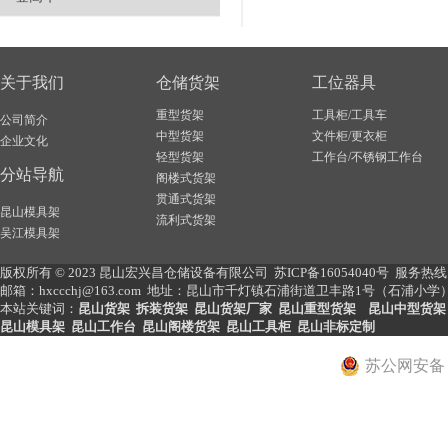
关于我们
仓储货架
工位器具
重型货架
工具柜/工具车
公司简介
中型货架
文件柜/更衣柜
企业文化
轻型货架
工作台/不锈钢工作台
分站导航
阁楼式货架
贯通式货架
昆山模具架
流利式货架
吴江模具架
版权所有 © 2023 昆山宏兴昌仓储设备有限公司
苏ICP备16054040号
服务热线： 
邮箱：hxccchj@163.com 地址：昆山市千灯镇石浦街道卫丰路1号（石浦小学） 网址：ht
本站关键词：
昆山货架
拆装货架
昆山货架厂家
昆山重型货架
昆山中型货架
昆山模具架
昆山工作台
昆山阁楼货架
昆山工具柜
昆山非标定制
苏公网安备 32