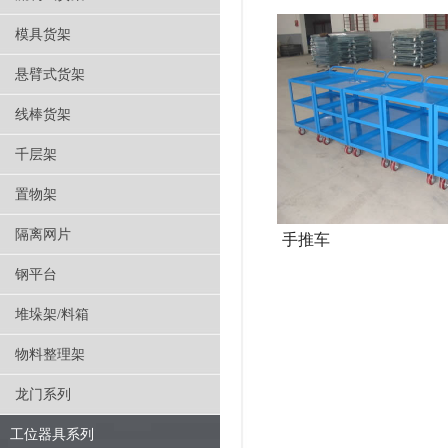
模具货架
悬臂式货架
线棒货架
千层架
置物架
隔离网片
手推车
钢平台
堆垛架/料箱
物料整理架
龙门系列
工位器具系列